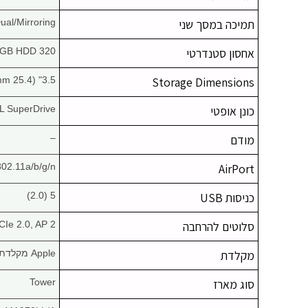
תמיכה במסך שני
ual/Mirroring
אחסון סטנדרטי
320 GB HDD
3.5" (25.4 mm)
Storage Dimensions
כונן אופטי
L SuperDrive
מודם
–
AirPort
802.11a/b/g/n (אופציונלי
כניסות USB
5 (2.0)
סלוטים להרחבה
2 PCIe, 2 PCIe 2.0, AP
מקלדת
Apple מקלדת אלומיניום
סוג מארז
Tower