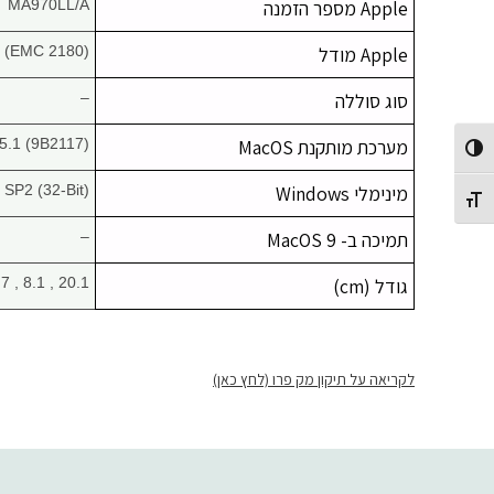
Apple מספר הזמנה
MA970LL/A
Apple מודל
 (EMC 2180)
סוג סוללה
–
מערכת מותקנת MacOS
5.1 (9B2117)
Toggle High Contrast
מינימלי Windows
 SP2 (32-Bit)
Toggle Font size
תמיכה ב- MacOS 9
–
גודל (cm)
20.1 , 8.1 , 18.7
לקריאה על תיקון מק פרו (לחץ כאן)