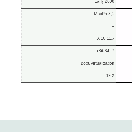
Early 2008
MacPro3,1
–
X 10.11.x
7 (64-Bit)
Boot/Virtualization
19.2