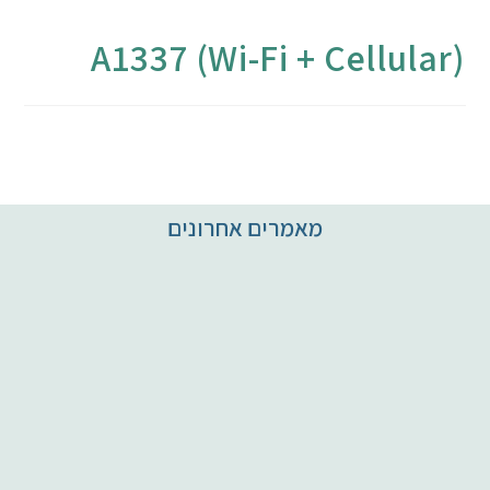
מחשבי אפל
A1337 (Wi-Fi + Cellular)
iPhone
iPad
אביזרים לApple
מאמרים אחרונים
מחשבי אפל משומשים
חלקים למק | Apple
שירות תיקונים למכשירי אפל
מדריכים